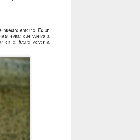
e nuestro entorno. Es un
ntar evitar que vuelva a
r en el futuro volver a
Teletrabajo con
SEP
22
bienestar
La pandemia de coronavirus está
obligando a todas las empresas y
organizaciones a realizar un
esfuerzo extra para la
reincorporación de sus
trabajadores después del