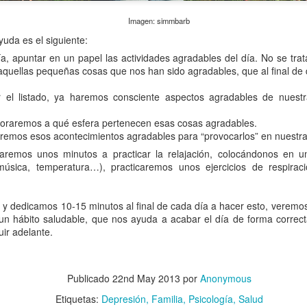
bo al tratar de hacer un nuevo truco con su monopatín.
Imagen: simmbarb
Animales de compañía y confinamiento
UN
16
yuda es el siguiente:
Por el equipo de psicologia de Dependentia.
día, apuntar en un papel las actividades agradables del día. No se tra
esde que se aprobó el estado de alarma y se obligó a un
aquellas pequeñas cosas que nos han sido agradables, que al final d
nfinamiento de la población con el fin de parar los contagios, reducir
 presión y no colapsar el sistema sanitario, perros y gatos se han
r el listado, ya haremos consciente aspectos agradables de nues
onvertido para muchos de sus dueños, durante estos momentos tan
fíciles, en confidentes y transmisores de felicidad.
loraremos a qué esfera pertenecen esas cosas agradables.
zaremos esos acontecimientos agradables para “provocarlos” en nuestra 
caremos unos minutos a practicar la relajación, colocándonos en u
música, temperatura…), practicaremos unos ejercicios de respirac
Reflexiones a propósito de la pandemia del COVID-
UN
1
19 y la mayoría de facellidos
s y dedicamos 10-15 minutos al final de cada día a hacer esto, verem
r Keyko Araujo fisioterapeuta del equipo de Dependentia
un hábito saludable, que nos ayuda a acabar el día de forma correc
ir adelante.
rtenecen a la quinta que más ha sufrido en la historia reciente de
paña. Tras conocer la guerra, el hambre, la dictadura y diversas
risis económicas, llegó la pandemia que se ha cebado en España con
Publicado
22nd May 2013
por
Anonymous
as personas mayores.
Etiquetas:
Depresión
Familia
Psicología
Salud