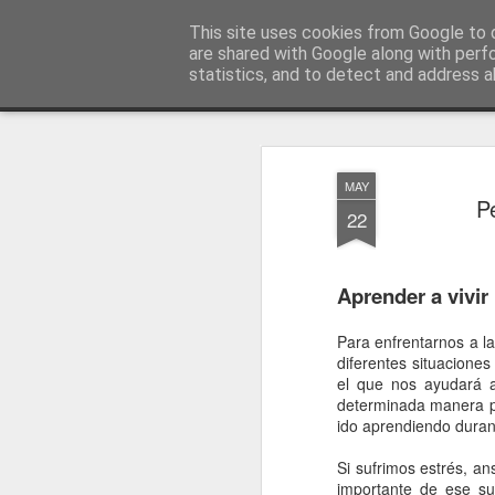
Dependentia. Ayuda a Domicilio
This site uses cookies from Google to d
are shared with Google along with perf
statistics, and to detect and address a
Magazine
Últimas Noticias
Quienes Somos
Nuestros Servic
MAY
P
22
Aprender a vivir
Para enfrentarnos a l
diferentes situaciones
el que nos ayudará a
determinada manera po
ido aprendiendo duran
Si sufrimos estrés, an
importante de ese su