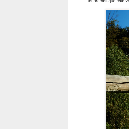
tendremos que esforza
J
f
te
sa
Y
El
Dí
n
J
“L
es
Po
Ne
re
es