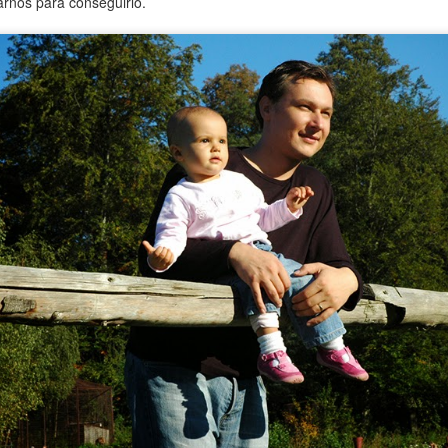
rnos para conseguirlo.
Las 3 principales secuelas de la Covid-19
UL
7
Lo más grave de la Covid-19 ya ha pasado. Pero, rebrotes
apartes, aún quedan afectaciones por llegar. Son las secuelas
ísicas y también psíquicas de una dura pandemia que ha obligado a
ner mucha gente ingresada en las UCI y a todos los profesionales
nitarios en alerta máxima. No por unos días, sino por varios meses.
 eso pasará factura.
 impacto sobre los pacientes
a a día, el colapso en el sistema sanitario se ha medido con
úmeros. Y los hemos visto publicados en todas partes.
LA JUVENTUD SE PUEDE CONQUISTAR CON
UL
3
LOS AÑOS
a juventud no es un tiempo de la vida, es un estado del
píritu.” Mateo Alemán
r Keyko Araujo fisioterapeuta del equipo de Dependentia
al Unger se cae con frecuencia y no por pasar de los sesenta. En
alidad, no cumple con los tópicos de su edad, el cuerpo de este
tadounidense se encuentra con el suelo porque falla en un medio