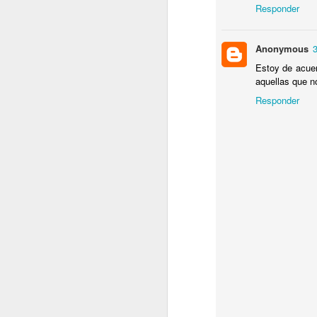
co
Responder
A
Anonymous
3
Estoy de acue
A
aquellas que no
Co
vu
Responder
me
a
In
M
pu
d
se
ne
d