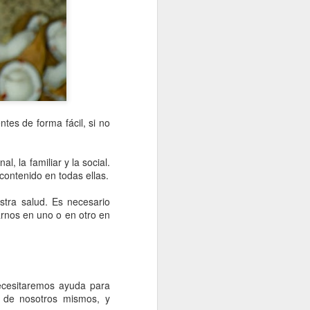
levantamiento del confinamiento.
La vuelta a la rutina y el inicio del
curso escolar sitúa el mes de
septiembre como clave para saber
lo que va a ocurrir en los próximos
meses.
es de forma fácil, si no
, la familiar y la social.
ontenido en todas ellas.
stra salud. Es necesario
arnos en uno o en otro en
necesitaremos ayuda para
o de nosotros mismos, y