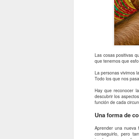
prácticamente las 24 horas del
S
día, los 7 días de la semana. Es
fácil, muy fácil, verse
L
sobrepasado por la situación.
do
t
La necesidad de tener cuidado de
un familiar suele llegar en la
C
mayoría de los casos cuando uno
c
ya está pensando más en la
Las cosas positivas q
jubilación y en disfrutar de lo que
que tenemos que esfo
queda.
La personas vivimos las
S
Todo los que nos pasa
Hay que reconocer las
To
descubrir los aspectos
s
función de cada circun
p
p
Una forma de co
in
d
Aprender una nueva f
es
conseguirlo, pero t
ho