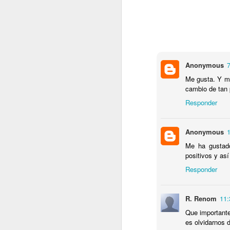
M
Po
Anonymous
7
A 
d
Me gusta. Y mu
la
cambio de tan 
es
Responder
en
am
Anonymous
1
M
Me ha gustado
positivos y as
En
Responder
Co
el
fe
R. Renom
11:
c
Que importante
es olvidarnos 
In