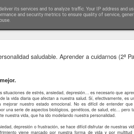
eliver its services and to analyze traffic. Your IP address and u
ormance and security metrics to ensure quality of service, gene
buse.
ios
Día Interna
DEC
ersonalidad saludable. Aprender a cuidarnos (2ª Pa
3
discapacid
La discapacidad es un conc
evolucionando a lo largo de 
 mejor.
con discapacidad eran disc
ya que el término discapac
negativa. Después evolucio
as situaciones de estrés, ansiedad, depresión… es necesario que apre
paternalista basada en el c
 de la vida diaria que afectan a nuestra salud. Sí, efectivamente, es 
año 1982 se aprobó la Ley d
 mejorar nuestro estado emocional. No es difícil de entender qu
que marcó una gran diferenc
r una serie de aspectos biológicos, genéticos, de salud, etc… pero 
empezó a evolucionar el mo
te nuestra vida, que ha ido modelando nuestra personalidad.
educativa desde la que se 
digna de todos los derechos,
siedad, depresión o frustración, se hace difícil disfrutar de nuestras 
fomentando su inserción la
frimiento viene marcado por nuestra forma de vida y por multitud