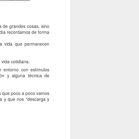
ta de grandes cosas, sino
e día recordamos de forma
tra vida que permanecen
vida cotidiana.
n entorno con estímulos
ión y alguna técnica de
os que poco a poco vamos
ta y que nos “descarga y