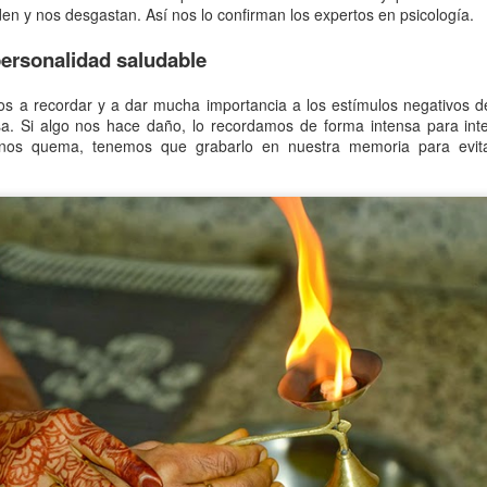
soporte.
en y nos desgastan. Así nos lo confirman los expertos en psicología.
personalidad saludable
s a recordar y a dar mucha importancia a los estímulos negativos d
. Si algo nos hace daño, lo recordamos de forma intensa para inte
 nos quema, tenemos que grabarlo en nuestra memoria para evita
Guttmann Barcelona
Planificar y priorizar
NOV
OCT
9
8
Life. Una nueva forma
para trabajar mejor
de inclusión social.
¿Cómo es posible que el día se
haga tan corto? ¿Cómo puede ser
Dependentia colabora desde hace
que después de tantas horas de
más de 15 años con la Fundación
dedicación parezca que el trabajo
Instituto Guttmann en el desarrollo
no se acabe nunca? ¿Por qué las
de actividades sociosanitarias a
tareas previstas para un tiempo
domicilio, prestando servicios de