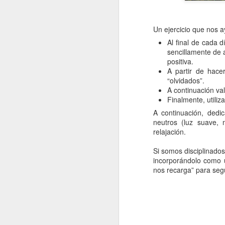
tu
J
Un ejercicio que nos a
Al final de cada 
D
sencillamente de 
co
positiva.
la
A partir de hace
c
“olvidados”.
di
A continuación va
Finalmente, utili
A continuación, dedi
neutros (luz suave, 
relajación.
J
Si somos disciplinado
Po
incorporándolo como 
nos recarga” para segu
Pe
Es
c
l