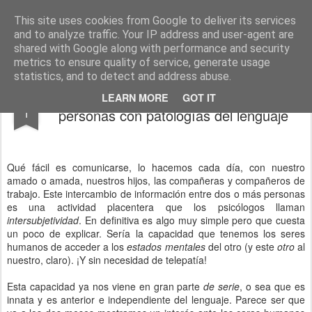
Dependentia. Ayuda a Domicilio
This site uses cookies from Google to deliver its services
and to analyze traffic. Your IP address and user-agent are
Últimas Noticias
Quienes Somos
Nuestros Servicios
shared with Google along with performance and security
metrics to ensure quality of service, generate usage
statistics, and to detect and address abuse.
Ventanas a la comunicación de las
JUN
LEARN MORE
GOT IT
1
personas con patologías del lenguaje
Qué fácil es comunicarse, lo hacemos cada día, con nuestro
amado o amada, nuestros hijos, las compañeras y compañeros de
trabajo. Este intercambio de información entre dos o más personas
es una actividad placentera que los psicólogos llaman
intersubjetividad
. En definitiva es algo muy simple pero que cuesta
un poco de explicar. Sería la capacidad que tenemos los seres
humanos de acceder a los
estados mentales
del otro (y este
otro
al
nuestro, claro). ¡Y sin necesidad de telepatía!
Esta capacidad ya nos viene en gran parte
de serie
, o sea que es
innata y es anterior e independiente del lenguaje. Parece ser que