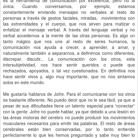
es la herramienta de comunicación por excelencia, pero no la
única. Cuando conversamos, por ejemplo, estamos
constantemente enviando mensajes no verbales al resto de
personas a través de gestos faciales, miradas,
movimientos con
las extremidades y el cuerpo, que nos sirven para matizar o
enfatizar el mensaje verbal. A través del lenguaje verbal y no
verbal accedemos a la mente de las otras personas. Es algo un
tanto mágico que nos une al resto de seres humanos, la
comunicación nos ayuda a crecer, a aprender, a amar, y
naturalmente también a separarnos, a definirnos como diferentes,
discrepar, discutir... La comunicación con los otros, esta
intersubjetividad, nos hace sentir queridos o puede que
rechazados, apoyados, o tal vez cuestionados. En definitiva nos
hace sentir vivos y, algo muy importante, que no nos sintamos
solos en este mundo.
Me gustaría hablaros de
Jofre
. Para él comunicarse con los otros
es bastante diferente. No puedo decir que no le sea fácil, ya que a
pesar de sus dificultades tiene un talento especial para “conectar”
con la gente. Jofre no puede hablar, ya que debido a una lesión en
las áreas motoras del cerebro no puede producir los movimientos
musculares necesarios para emitir las palabras. El resto de áreas
cerebrales están bien conservadas, por lo tanto entiende
perfectamente lo que les hemos preguntado y sabe muy bien lo